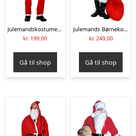
Julemandskostume One-size – 5 dele
Julemands Børnekostume
kr.
199,00
kr.
249,00
Gå til shop
Gå til shop