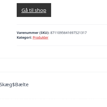
Gå til shop
Varenummer (SKU):
8711095641697521317
Kategori:
Produkter
$Skæg$Bælte