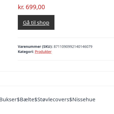
kr.
699,00
Gå til shop
Varenummer (SKU):
8711090992140146079
Kategori:
Produkter
$Bukser$Bælte$Støvlecovers$Nissehue