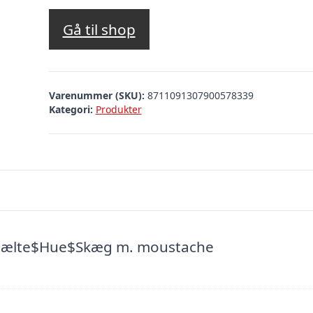
Gå til shop
Varenummer (SKU):
8711091307900578339
Kategori:
Produkter
$Bælte$Hue$Skæg m. moustache